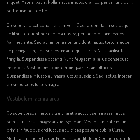
aliquet. Mauris ipsum. Nulla metus metus, ullamcorper vel, tincidunt
sed, euismod in, nibh.
Quisque volutpat condimentum velit. Class aptent taciti sociosqu
ad litora torquent per conubia nostra, per inceptos himenaeos.
Nam nec ante. Sed lacinia, urna non tincidunt mattis, tortor neque
adipiscing diam, a cursus ipsum ante quis turpis. Nulla facilisi. Ut
fringilla. Suspendisse potenti. Nunc feugiat mi a tellus consequat
imperdiet. Vestibulum sapien. Proin quam. Etiam ultrices.
Suspendisse in justo eu magna luctus suscipit. Sed lectus. Integer
euismod lacus luctus magna.
Vestibulum lacinia arcu
Quisque cursus, metus vitae pharetra auctor, sem massa mattis
sem, at interdum magna augue eget diam. Vestibulum ante ipsum
primis in faucibus orci luctus et ultrices posuere cubilia Curae;
Morbi lacinia molestie dui. Praesent blandit dolor. Sed non quam. In