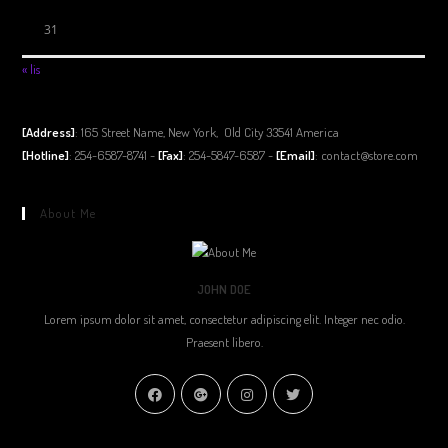
31
« lis
[Address]
: 165 Street Name, New York, Old City 33541 America
[Hotline]
: 254-6587-8741 -
[Fax]
: 254-5847-6587 -
[Email]
: contact@store.com
About Me
JOHN DOE
Lorem ipsum dolor sit amet, consectetur adipiscing elit. Integer nec odio.
Praesent libero.