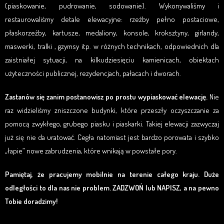
(piaskowanie, pudrowanie, sodowanie). Wykonywaliśmy i
restaurowaliśmy detale elewacyjne: rzeźby pełno postaciowe,
płaskorzeźby, kartusze, medaliony, konsole, kroksztyny, girlandy,
maswerki, tralki , gzymsy itp. w różnych technikach, odpowiednich dla
zaistniałej sytuacji, na kilkudziesięciu kamienicach, obiektach
użyteczności publicznej, rezydencjach, pałacach i dworach.
Zastanów się zanim postanowisz po prostu wypiaskować elewację.
Nie
raz widzieliśmy zniszczone budynki, które przeszły oczyszczanie za
pomocą zwykłego, grubego piasku i piaskarki. Takiej elewacji zazwyczaj
już się nie da uratować. Cegła natomiast jest bardzo porowata i szybko
„łapie” nowe zabrudzenia, które wnikają w powstałe pory.
Pamiętaj, że pracujemy mobilnie na terenie całego kraju. Duże
odległości to dla nas nie problem. ZADZWOŃ lub NAPISZ, a na pewno
Tobie doradzimy!