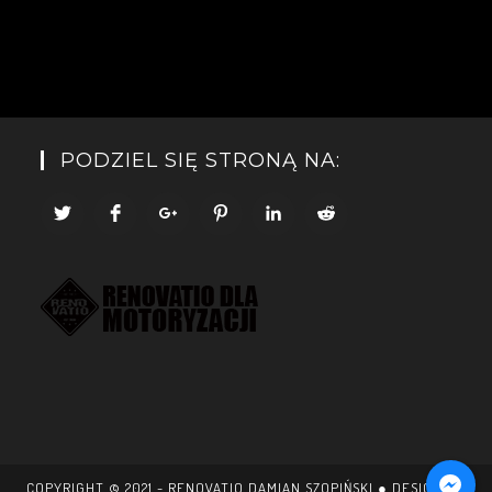
PODZIEL SIĘ STRONĄ NA:
COPYRIGHT © 2021 - RENOVATIO DAMIAN SZOPIŃSKI ● DESIGN BY